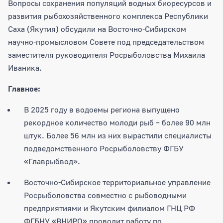
Рыбоводные хозяйства Республики Сах
Вопросы сохранения популяций водных биоресурсов и
развития рыбохозяйственного комплекса Республики
Саха (Якутия) обсудили на Восточно-Сибирском
научно-промысловом Совете под председательством
заместителя руководителя Росрыболовства Михаила
Иваника.
Главное:
В 2025 году в водоемы региона выпущено
рекордное количество молоди рыб – более 90 млн
штук. Более 56 млн из них вырастили специалисты
подведомственного Росрыболовству ФГБУ
«Главрыбвод».
Восточно-Сибирское территориальное управление
Росрыболовства совместно с рыбоводными
предприятиями и Якутским филиалом ГНЦ РФ
ФГБНУ «ВНИРО» проводит работу по